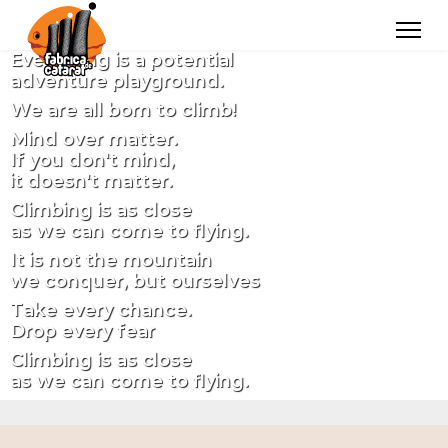
Everything is a potential
adventure playground.
We are all born to climb!
Mind over matter.
If you don't mind,
it doesn't matter.
Climbing is as close
as we can come to flying.
It is not the mountain
we conquer, but ourselves
Take every chance.
Drop every fear
Climbing is as close
as we can come to flying.